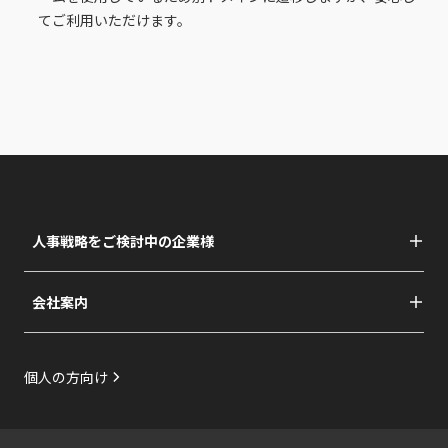
てご利用いただけます。
人事戦略をご検討中の企業様
企業様向けTOP
ネクスト・キャリア支援サービス
会社案内
キャリア自律支援サービス
会社情報
研修
社長メッセージ・ブランドステートメント
上司向け研修
リクルートグループの総合力
個人の方向け
面談
体制構築支援
CDS