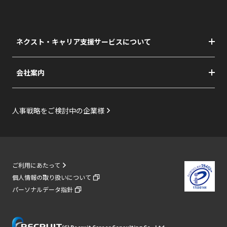
ネクスト・キャリア支援サービスについて
TOP
サービスの流れ
会社案内
再就職支援の詳細
会社情報
多様な生き方・働き方支援の詳細
社長メッセージ・ブランドステートメント
再就職・転進の実例
リクルートグループの総合力
人事戦略をご検討中の企業様
数字で見る支援実績
活動支援コンテンツ
スタッフ紹介
全国のサポートオフィス
ご利用にあたって
よくあるご質問
個人情報の取り扱いについて
ご利用者専用求人データベース「SETTWEB」
パーソナルデータ指針