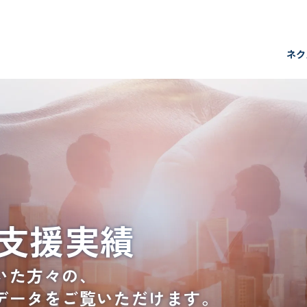
サービスの流れ
ネク
再就職支援の詳細
多様な生き方・働き方支援の詳細
再就職・転進の実例
数字で見る支援実績
転進活動をサポートするコンテンツ
支援実績
スタッフ紹介
いた方々の、
よくある質問
データをご覧いただけます。