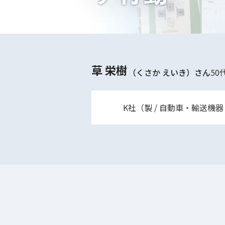
草 栄樹
（くさか えいき）
さん
50
K社（製 / 自動車・輸送機