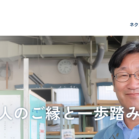
サービスの流れ
ネク
再就職支援の詳細
多様な生き方・働き方支援の詳細
再就職・転進の実例
数字で見る支援実績
転進活動をサポートするコンテンツ
人のご縁と一歩踏
スタッフ紹介
よくある質問