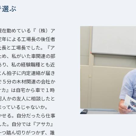
で選ぶ
現在勤めている『（株）ア
定年による工場長の後任者
社長と工場長でした。『ア
ため、私がいた車関連の部
あり、私の経験職種とも近
とん拍子に内定連絡が届き
で５分の木材関連の会社か
サカ』は自宅から車で１時
何人かの友人に相談したと
まっているじゃないか。
かせる。自分だったら仕事
した。自分では『アサカ』
一つ踏ん切りがつかず、誰