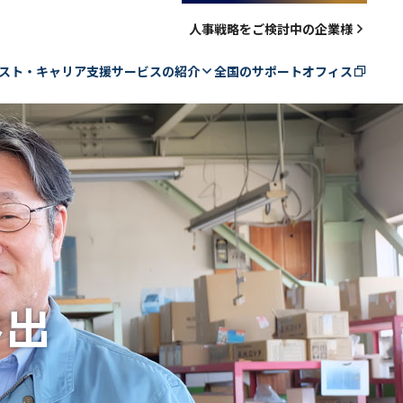
人事戦略をご検討中の企業様
スト・キャリア支援サービスの紹介
全国のサポートオフィス
サービスの流れ
再就職支援の詳細
多様な生き方・働き方支援の詳細
再就職・転進の実例
み出
数字で見る支援実績
転進活動をサポートするコンテンツ