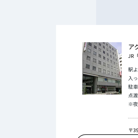
ア
JR
駅よ
入っ
駐車
点渡
※夜
〒3